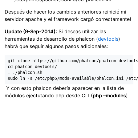
Después de hacer los cambios anteriores reinicié mi
servidor apache y el framework cargó correctamente!
Update (9-Sep-2014):
Si deseas utilizar las
herramientas de desarrollo de phalcon (
devtools
)
habrá que seguir algunos pasos adicionales:
git clone https://github.com/phalcon/phalcon-devtools
cd phalcon-devtools/

. ./phalcon.sh 

Y con esto phalcon debería aparecer en la lista de
módulos ejectutando php desde CLI (
php –modules
)
Hecho por Jorge Zapata Guridi | Powered by
Hexo
, Theme by
Concise