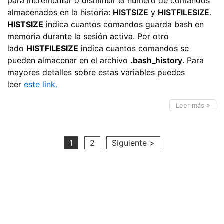
para incrementar o disminuir el número de comandos
almacenados en la historia:
HISTSIZE
y
HISTFILESIZE
.
HISTSIZE
indica cuantos comandos guarda bash en
memoria durante la sesión activa. Por otro
lado
HISTFILESIZE
indica cuantos comandos se
pueden almacenar en el archivo
.bash_history
. Para
mayores detalles sobre estas variables puedes
leer
este link.
Leer más
1
2
Siguiente >
Hecho por Jorge Zapata Guridi | Powered by
Hexo
, Theme by
Concise